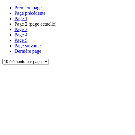
Première page
Page précédente
Page
1
Page
2
(page actuelle)
Page
3
Page
4
Page
5
Page suivante
Dernière page