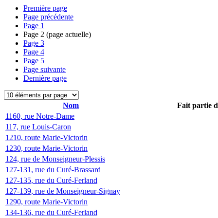
Première page
Page précédente
Page
1
Page
2
(page actuelle)
Page
3
Page
4
Page
5
Page suivante
Dernière page
Nom
Fait partie 
1160, rue Notre-Dame
117, rue Louis-Caron
1210, route Marie-Victorin
1230, route Marie-Victorin
124, rue de Monseigneur-Plessis
127-131, rue du Curé-Brassard
127-135, rue du Curé-Ferland
127-139, rue de Monseigneur-Signay
1290, route Marie-Victorin
134-136, rue du Curé-Ferland