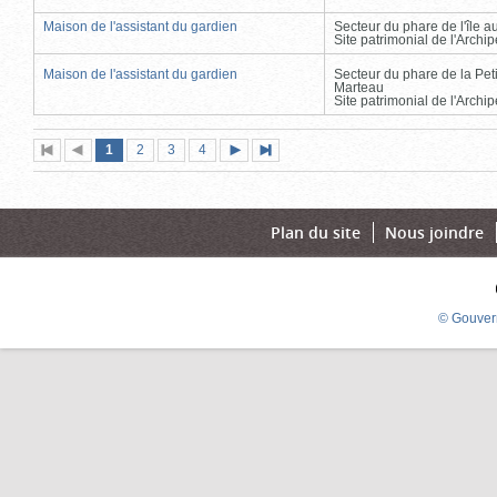
Maison de l'assistant du gardien
Secteur du phare de l'île 
Site patrimonial de l'Arch
Maison de l'assistant du gardien
Secteur du phare de la Peti
Marteau
Site patrimonial de l'Arch
Page
(page
Page
Page
Page
1
Première
2
Page
3
4
Page
Dernière
actuelle)
page
précédente
suivante
page
Plan du site
Nous joindre
© Gouver