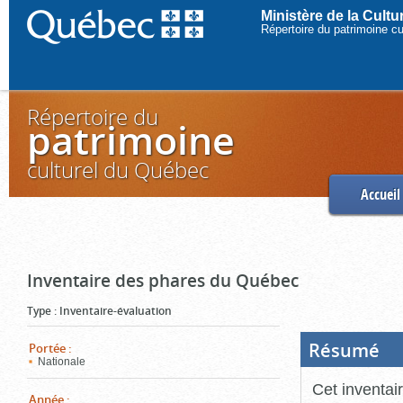
Ministère de la Cult
Répertoire du patrimoine c
Répertoire du
patrimoine
culturel du Québec
Accueil
Inventaire des phares du Québec
Type
:
Inventaire-évaluation
Résumé
(Boi
Portée
:
ouve
Nationale
cliq
pou
Cet inventai
ferm
Année
: