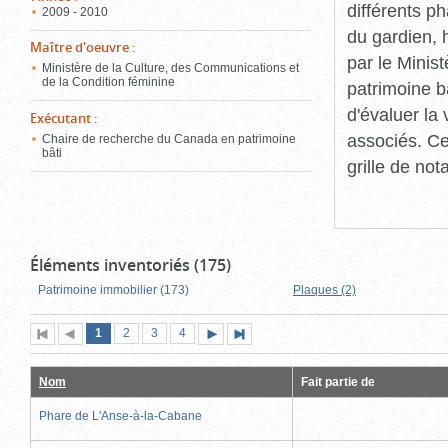
différents p
2009 - 2010
du gardien, 
Maître d'oeuvre
:
par le Minis
Ministère de la Culture, des Communications et
de la Condition féminine
patrimoine b
d'évaluer la
Exécutant
:
associés. Ce
Chaire de recherche du Canada en patrimoine
bâti
grille de not
Éléments inventoriés (175)
Patrimoine immobilier (173)
Plaques (2)
Page
(page
Page
Page
Page
1
Première
2
Page
3
4
Page
Dernière
actuelle)
page
précédente
suivante
page
Nom
Fait partie de
Phare de L'Anse-à-la-Cabane