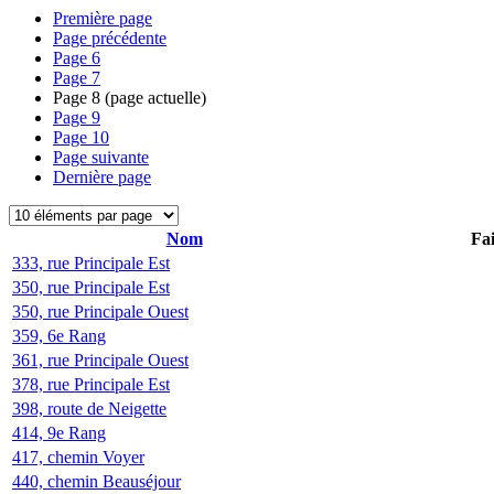
Première page
Page précédente
Page
6
Page
7
Page
8
(page actuelle)
Page
9
Page
10
Page suivante
Dernière page
Nom
Fai
333, rue Principale Est
350, rue Principale Est
350, rue Principale Ouest
359, 6e Rang
361, rue Principale Ouest
378, rue Principale Est
398, route de Neigette
414, 9e Rang
417, chemin Voyer
440, chemin Beauséjour