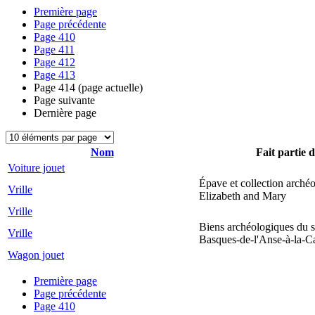
Première page
Page précédente
Page
410
Page
411
Page
412
Page
413
Page
414
(page actuelle)
Page suivante
Dernière page
Nom
Fait partie d
Voiture jouet
Épave et collection arché
Vrille
Elizabeth and Mary
Vrille
Biens archéologiques du s
Vrille
Basques-de-l'Anse-à-la-C
Wagon jouet
Première page
Page précédente
Page
410