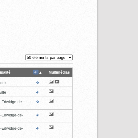
palité
Multimédias
cook
ille
e-Edwidge-de-
n
e-Edwidge-de-
n
e-Edwidge-de-
n