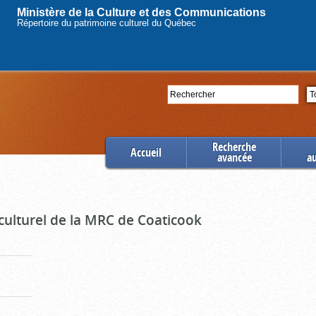
Ministère de la Culture et des Communications
Répertoire du patrimoine culturel du Québec
Rechercher
Se
Recherche
Accueil
avancée
a
culturel de la MRC de Coaticook