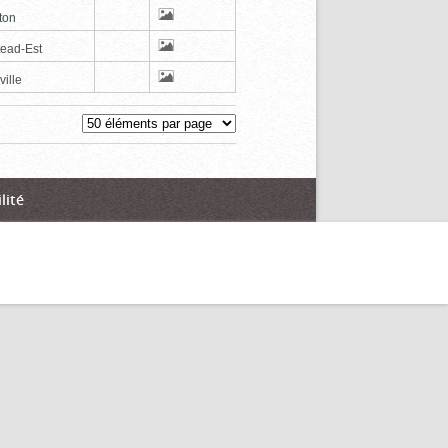
ton
tead-Est
ville
lité