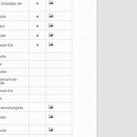
e-Edwidge-de-
n
ille
ton
ille
tead-Est
ille
le
ville
-Venant-de-
tte
tead-Est
le
-Herménégilde
ille
cook