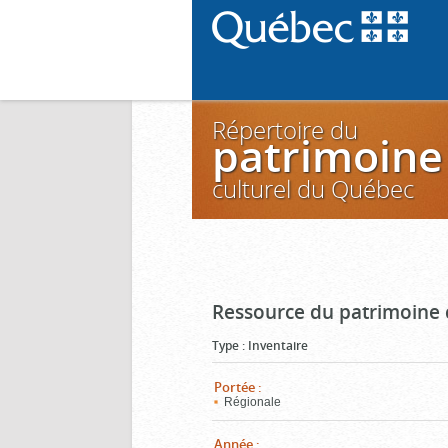
Répertoire du
patrimoine
culturel du Québec
Ressource du patrimoine 
Type
:
Inventaire
Portée
:
Régionale
Année
: