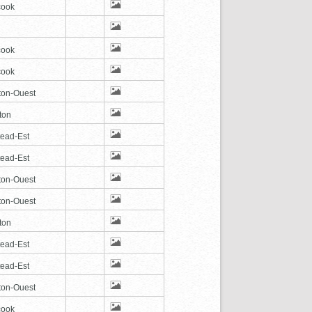
cook
cook
cook
ton-Ouest
ton
tead-Est
tead-Est
ton-Ouest
ton-Ouest
ton
tead-Est
tead-Est
ton-Ouest
cook