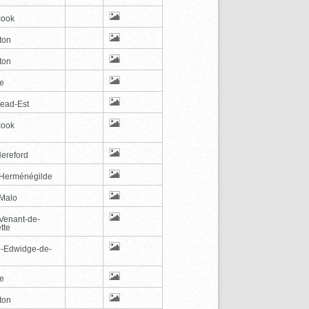
cook
ton
ton
le
tead-Est
cook
Hereford
-Herménégilde
-Malo
-Venant-de-
tte
e-Edwidge-de-
n
le
ton