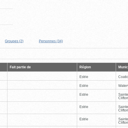
Groupes (2)
Personnes (34)
Page
Dernière
Fait partie de
Région
Munici
Estrie
Coati
Estrie
Waterv
Estrie
Saint
Clifto
Estrie
Saint
Clifto
Estrie
Saint
Clifto