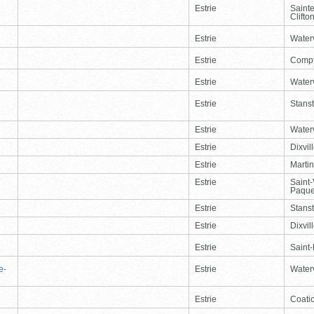
Estrie
Saint
Clifto
Estrie
Waterv
Estrie
Comp
Estrie
Waterv
Estrie
Stans
Estrie
Waterv
Estrie
Dixvil
Estrie
Martin
Estrie
Saint
Paque
Estrie
Stans
Estrie
Dixvil
Estrie
Saint
e-
Estrie
Waterv
Estrie
Coati