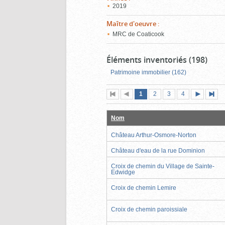
2019
Maître d'oeuvre
:
MRC de Coaticook
Éléments inventoriés (198)
Patrimoine immobilier (162)
Page
(page
Page
Page
Page
1
Première
2
Page
3
4
actuelle)
page
précédente
suivante
page
Nom
Château Arthur-Osmore-Norton
Château d'eau de la rue Dominion
Croix de chemin du Village de Sainte-
Edwidge
Croix de chemin Lemire
Croix de chemin paroissiale