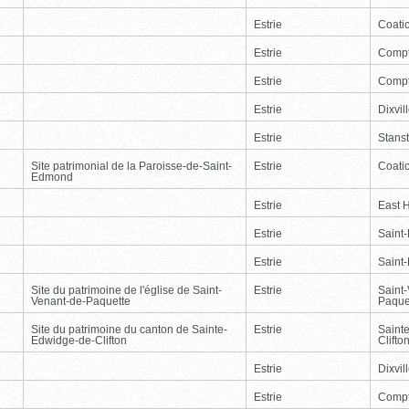
Estrie
Coati
Estrie
Comp
Estrie
Comp
Estrie
Dixvil
Estrie
Stans
Site patrimonial de la Paroisse-de-Saint-
Estrie
Coati
Edmond
Estrie
East 
Estrie
Saint
Estrie
Saint
Site du patrimoine de l'église de Saint-
Estrie
Saint
Venant-de-Paquette
Paque
Site du patrimoine du canton de Sainte-
Estrie
Saint
Edwidge-de-Clifton
Clifto
Estrie
Dixvil
Estrie
Comp