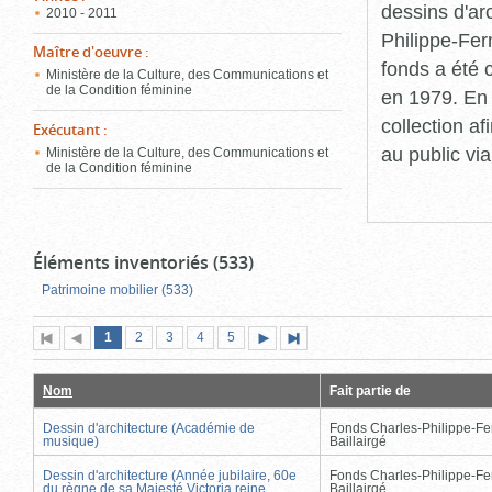
dessins d'ar
2010 - 2011
Philippe-Fer
Maître d'oeuvre
:
fonds a été c
Ministère de la Culture, des Communications et
de la Condition féminine
en 1979. En 
collection a
Exécutant
:
au public vi
Ministère de la Culture, des Communications et
de la Condition féminine
Éléments inventoriés (533)
Patrimoine mobilier (533)
Page
(page
Page
Page
Page
Page
1
Première
2
Page
3
4
5
Page
Dernière
actuelle)
page
précédente
suivante
page
Nom
Fait partie de
Dessin d'architecture (Académie de
Fonds Charles-Philippe-Fe
musique)
Baillairgé
Dessin d'architecture (Année jubilaire, 60e
Fonds Charles-Philippe-Fe
du règne de sa Majesté Victoria reine
Baillairgé