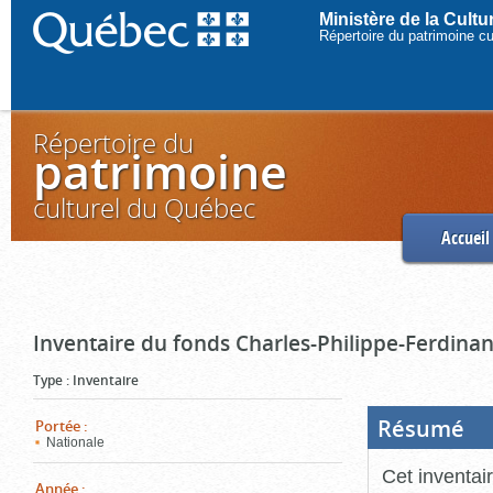
Ministère de la Cult
Répertoire du patrimoine c
Répertoire du
patrimoine
culturel du Québec
Accueil
Inventaire du fonds Charles-Philippe-Ferdinan
Type
:
Inventaire
Résumé
(Boi
Portée
:
ouve
Nationale
cliq
pou
Cet inventai
ferm
Année
: