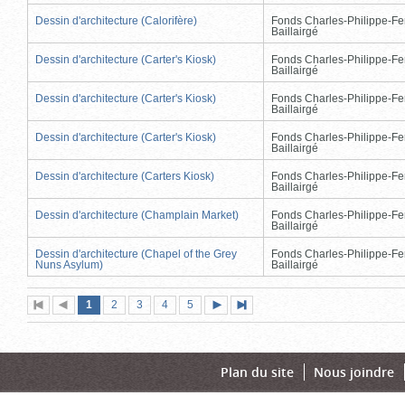
Dessin d'architecture (Calorifère)
Fonds Charles-Philippe-Fe
Baillairgé
Dessin d'architecture (Carter's Kiosk)
Fonds Charles-Philippe-Fe
Baillairgé
Dessin d'architecture (Carter's Kiosk)
Fonds Charles-Philippe-Fe
Baillairgé
Dessin d'architecture (Carter's Kiosk)
Fonds Charles-Philippe-Fe
Baillairgé
Dessin d'architecture (Carters Kiosk)
Fonds Charles-Philippe-Fe
Baillairgé
Dessin d'architecture (Champlain Market)
Fonds Charles-Philippe-Fe
Baillairgé
Dessin d'architecture (Chapel of the Grey
Fonds Charles-Philippe-Fe
Nuns Asylum)
Baillairgé
Page
(page
Page
Page
Page
Page
1
Première
2
Page
3
4
5
Page
Dernière
actuelle)
page
précédente
suivante
page
Plan du site
Nous joindre