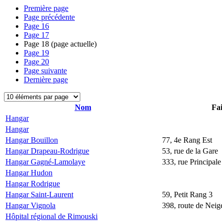
Première page
Page précédente
Page
16
Page
17
Page
18
(page actuelle)
Page
19
Page
20
Page suivante
Dernière page
Nom
Fai
Hangar
Hangar
Hangar Bouillon
77, 4e Rang Est
Hangar Drapeau-Rodrigue
53, rue de la Gare
Hangar Gagné-Lamolaye
333, rue Principale
Hangar Hudon
Hangar Rodrigue
Hangar Saint-Laurent
59, Petit Rang 3
Hangar Vignola
398, route de Neige
Hôpital régional de Rimouski