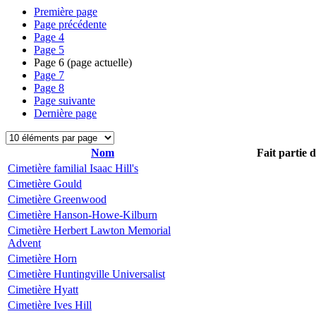
Première page
Page précédente
Page
4
Page
5
Page
6
(page actuelle)
Page
7
Page
8
Page suivante
Dernière page
Nom
Fait partie 
Cimetière familial Isaac Hill's
Cimetière Gould
Cimetière Greenwood
Cimetière Hanson-Howe-Kilburn
Cimetière Herbert Lawton Memorial
Advent
Cimetière Horn
Cimetière Huntingville Universalist
Cimetière Hyatt
Cimetière Ives Hill