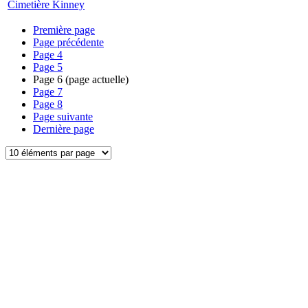
Cimetière Kinney
Première page
Page précédente
Page
4
Page
5
Page
6
(page actuelle)
Page
7
Page
8
Page suivante
Dernière page