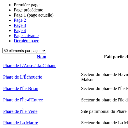
Première page
Page précédente
Page
1
(page actuelle)
Page
2
Page
3
Page
4
Page suivante
Dernière page
Nom
Fait partie 
Phare de L'Anse-à-la-Cabane
Secteur du phare de Havr
Phare de L'Échouerie
Maisons
Phare de l'Île-Brion
Secteur du phare de l'Île-
Phare de l'Île-d'Entrée
Secteur du phare de l'île 
Phare de l'Île-Verte
Site patrimonial du Phare-
Phare de La Martre
Secteur du phare de La M