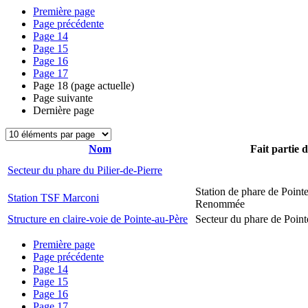
Première page
Page précédente
Page
14
Page
15
Page
16
Page
17
Page
18
(page actuelle)
Page suivante
Dernière page
Nom
Fait partie 
Secteur du phare du Pilier-de-Pierre
Station de phare de Pointe
Station TSF Marconi
Renommée
Structure en claire-voie de Pointe-au-Père
Secteur du phare de Point
Première page
Page précédente
Page
14
Page
15
Page
16
Page
17