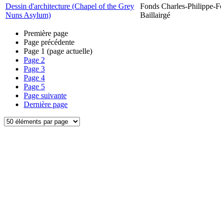
Dessin d'architecture (Chapel of the Grey
Fonds Charles-Philippe-F
Nuns Asylum)
Baillairgé
Première page
Page précédente
Page
1
(page actuelle)
Page
2
Page
3
Page
4
Page
5
Page suivante
Dernière page