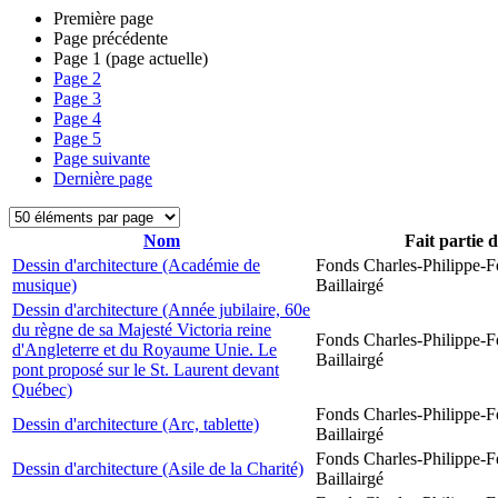
Première page
Page précédente
Page
1
(page actuelle)
Page
2
Page
3
Page
4
Page
5
Page suivante
Dernière page
Nom
Fait partie 
Dessin d'architecture (Académie de
Fonds Charles-Philippe-F
musique)
Baillairgé
Dessin d'architecture (Année jubilaire, 60e
du règne de sa Majesté Victoria reine
Fonds Charles-Philippe-F
d'Angleterre et du Royaume Unie. Le
Baillairgé
pont proposé sur le St. Laurent devant
Québec)
Fonds Charles-Philippe-F
Dessin d'architecture (Arc, tablette)
Baillairgé
Fonds Charles-Philippe-F
Dessin d'architecture (Asile de la Charité)
Baillairgé