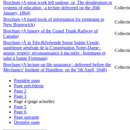
Brochure (A great work left undone, or, The desideratum in
systems of education : a lecture delivered on the 26th
Collect
January, 1864)
Brochure (A hand-book of information for emigrants to
Collect
New Brunswick)
Brochure (A history of the Grand Trunk Railway of
Collect
Canada)
Brochure (À la Très-Révérende Soeur Sainte Ursule,
supérieure générale de la Congrégation Notre-Dame :
Collect
amour, respect, reconnaissance à ma mère : hommage et
salut à Sainte Fortunata)
Brochure (A lecture on life assurance : delivered before the
Collect
Mechanics' Institute of Hamilton, on the 5th April, 1848)
Première page
Page précédente
Page
2
Page
3
Page
4
(page actuelle)
Page
5
Page
6
Page suivante
Dernière page