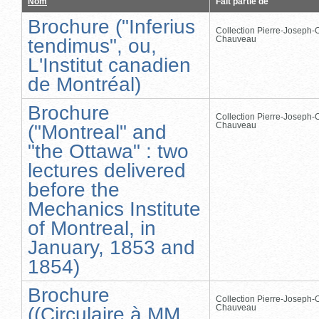
Nom
Fait partie de
Brochure ("Inferius
Collection Pierre-Joseph-O
Chauveau
tendimus", ou,
L'Institut canadien
de Montréal)
Brochure
Collection Pierre-Joseph-O
Chauveau
("Montreal" and
"the Ottawa" : two
lectures delivered
before the
Mechanics Institute
of Montreal, in
January, 1853 and
1854)
Brochure
Collection Pierre-Joseph-O
Chauveau
((Circulaire à MM.