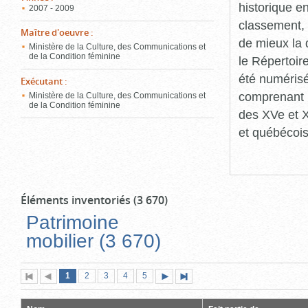
historique en
2007 - 2009
classement, 
Maître d'oeuvre
:
de mieux la 
Ministère de la Culture, des Communications et
de la Condition féminine
le Répertoir
été numérisé
Exécutant
:
comprenant 
Ministère de la Culture, des Communications et
de la Condition féminine
des XVe et 
et québécois
Éléments inventoriés (3 670)
Patrimoine
mobilier (3 670)
Page
(page
Page
Page
Page
Page
1
Première
2
Page
3
4
5
Page
Dernière
actuelle)
page
précédente
suivante
page