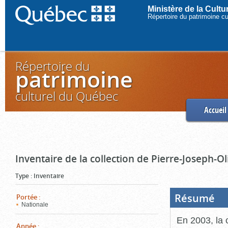
Ministère de la Cult
Répertoire du patrimoine c
Répertoire du
patrimoine
culturel du Québec
Accueil
Inventaire de la collection de Pierre-Joseph-O
Type
:
Inventaire
Résumé
(Boi
Portée
:
ouve
Nationale
cliq
pou
En 2003, la 
ferm
Année
: