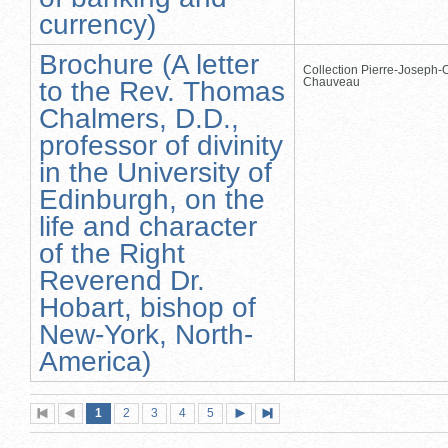
currency)
Brochure (A letter
Collection Pierre-Joseph-O
Chauveau
to the Rev. Thomas
Chalmers, D.D.,
professor of divinity
in the University of
Edinburgh, on the
life and character
of the Right
Reverend Dr.
Hobart, bishop of
New-York, North-
America)
Page
(page
Page
Page
Page
Page
1
Première
2
Page
3
4
5
Page
Dernière
actuelle)
page
précédente
suivante
page