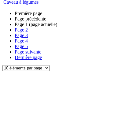
Caveau à légumes
Première page
Page précédente
Page
1
(page actuelle)
Page
2
Page
3
Page
4
Page
5
Page suivante
Dernière page