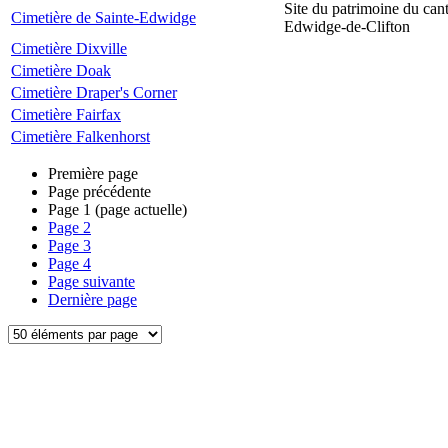
Site du patrimoine du can
Cimetière de Sainte-Edwidge
Edwidge-de-Clifton
Cimetière Dixville
Cimetière Doak
Cimetière Draper's Corner
Cimetière Fairfax
Cimetière Falkenhorst
Première page
Page précédente
Page
1
(page actuelle)
Page
2
Page
3
Page
4
Page suivante
Dernière page