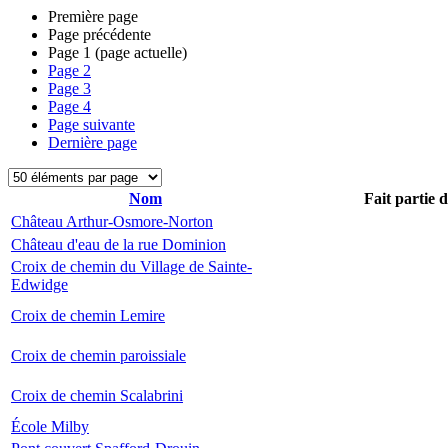
Première page
Page précédente
Page
1
(page actuelle)
Page
2
Page
3
Page
4
Page suivante
Dernière page
Nom
Fait partie 
Château Arthur-Osmore-Norton
Château d'eau de la rue Dominion
Croix de chemin du Village de Sainte-
Edwidge
Croix de chemin Lemire
Croix de chemin paroissiale
Croix de chemin Scalabrini
École Milby