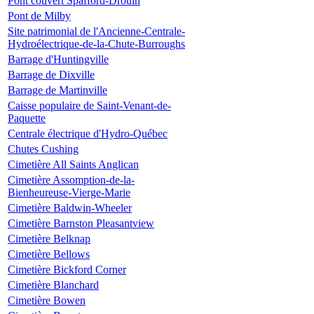
Pont couvert Spafford-Drouin
Pont de Milby
Site patrimonial de l'Ancienne-Centrale-
Hydroélectrique-de-la-Chute-Burroughs
Barrage d'Huntingville
Barrage de Dixville
Barrage de Martinville
Caisse populaire de Saint-Venant-de-
Paquette
Centrale électrique d'Hydro-Québec
Chutes Cushing
Cimetière All Saints Anglican
Cimetière Assomption-de-la-
Bienheureuse-Vierge-Marie
Cimetière Baldwin-Wheeler
Cimetière Barnston Pleasantview
Cimetière Belknap
Cimetière Bellows
Cimetière Bickford Corner
Cimetière Blanchard
Cimetière Bowen