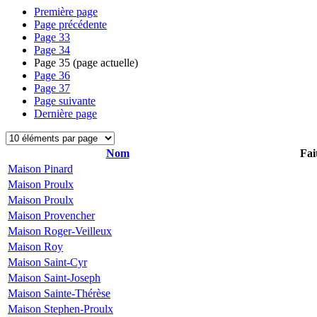
Première page
Page précédente
Page
33
Page
34
Page
35
(page actuelle)
Page
36
Page
37
Page suivante
Dernière page
Nom
Fai
Maison Pinard
Maison Proulx
Maison Proulx
Maison Provencher
Maison Roger-Veilleux
Maison Roy
Maison Saint-Cyr
Maison Saint-Joseph
Maison Sainte-Thérèse
Maison Stephen-Proulx