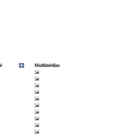
é
Multimédias