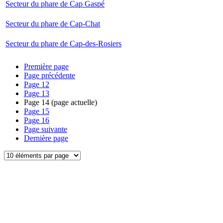
Secteur du phare de Cap Gaspé
Secteur du phare de Cap-Chat
Secteur du phare de Cap-des-Rosiers
Première page
Page précédente
Page
12
Page
13
Page
14
(page actuelle)
Page
15
Page
16
Page suivante
Dernière page