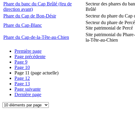
Phare du banc du Cap Brûlé (feu de
Secteur des phares du ba
direction avant)
Brûlé
Phare du Cap de Bon-Désir
Secteur du phare du Cap 
Secteur du phare de Percé
Phare du Cap-Blanc
Site patrimonial de Percé
Site patrimonial du Phare
Phare du Cap-de-la-Tête-au-Chien
la-Tête-au-Chien
Première page
Page précédente
Page
9
Page
10
Page
11
(page actuelle)
Page
12
Page
13
Page suivante
Dernière page