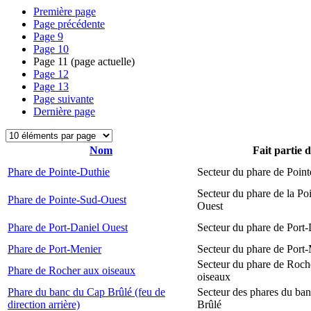
Première page
Page précédente
Page
9
Page
10
Page
11
(page actuelle)
Page
12
Page
13
Page suivante
Dernière page
Nom
Fait partie 
Phare de Pointe-Duthie
Secteur du phare de Poin
Secteur du phare de la Po
Phare de Pointe-Sud-Ouest
Ouest
Phare de Port-Daniel Ouest
Secteur du phare de Port
Phare de Port-Menier
Secteur du phare de Port
Secteur du phare de Roch
Phare de Rocher aux oiseaux
oiseaux
Phare du banc du Cap Brûlé (feu de
Secteur des phares du ba
direction arrière)
Brûlé