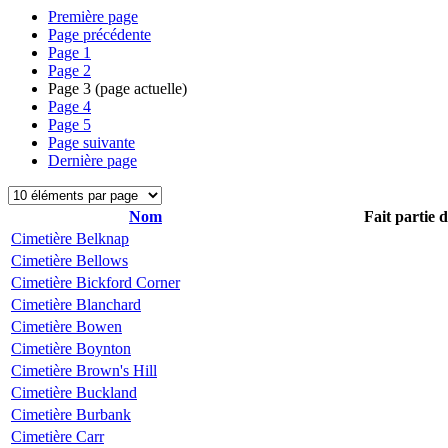
Première page
Page précédente
Page
1
Page
2
Page
3
(page actuelle)
Page
4
Page
5
Page suivante
Dernière page
Nom
Fait partie 
Cimetière Belknap
Cimetière Bellows
Cimetière Bickford Corner
Cimetière Blanchard
Cimetière Bowen
Cimetière Boynton
Cimetière Brown's Hill
Cimetière Buckland
Cimetière Burbank
Cimetière Carr