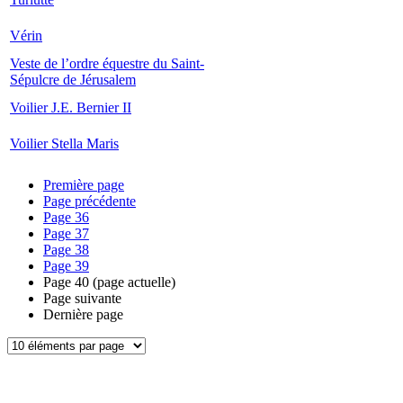
Vérin
Veste de l’ordre équestre du Saint-
Sépulcre de Jérusalem
Voilier J.E. Bernier II
Voilier Stella Maris
Première page
Page précédente
Page
36
Page
37
Page
38
Page
39
Page
40
(page actuelle)
Page suivante
Dernière page