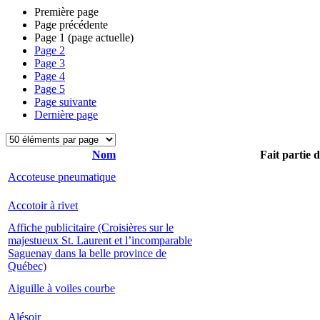
Première page
Page précédente
Page
1
(page actuelle)
Page
2
Page
3
Page
4
Page
5
Page suivante
Dernière page
Nom
Fait partie 
Accoteuse pneumatique
Accotoir à rivet
Affiche publicitaire (Croisières sur le
majestueux St. Laurent et l’incomparable
Saguenay dans la belle province de
Québec)
Aiguille à voiles courbe
Alésoir