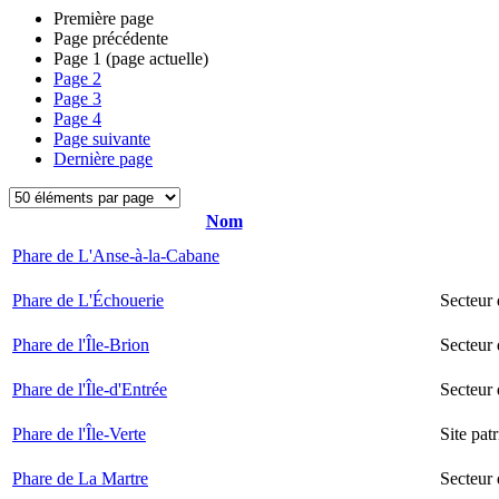
Première page
Page précédente
Page
1
(page actuelle)
Page
2
Page
3
Page
4
Page suivante
Dernière page
Nom
Phare de L'Anse-à-la-Cabane
Phare de L'Échouerie
Secteur
Phare de l'Île-Brion
Secteur 
Phare de l'Île-d'Entrée
Secteur 
Phare de l'Île-Verte
Site pat
Phare de La Martre
Secteur 