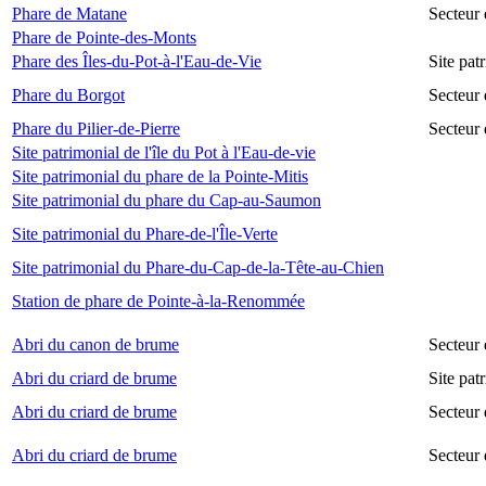
Phare de Matane
Secteur
Phare de Pointe-des-Monts
Phare des Îles-du-Pot-à-l'Eau-de-Vie
Site pat
Phare du Borgot
Secteur
Phare du Pilier-de-Pierre
Secteur 
Site patrimonial de l'île du Pot à l'Eau-de-vie
Site patrimonial du phare de la Pointe-Mitis
Site patrimonial du phare du Cap-au-Saumon
Site patrimonial du Phare-de-l'Île-Verte
Site patrimonial du Phare-du-Cap-de-la-Tête-au-Chien
Station de phare de Pointe-à-la-Renommée
Abri du canon de brume
Secteur
Abri du criard de brume
Site pa
Abri du criard de brume
Secteur
Abri du criard de brume
Secteur