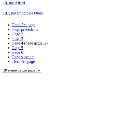
18, rue Allard
187, rue Principale Ouest
Première page
Page précédente
Page
2
Page
3
Page
4
(page actuelle)
Page
5
Page
6
Page suivante
Dernière page