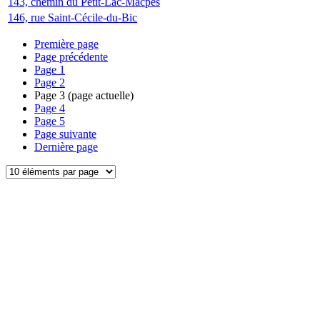
143, chemin du Petit-Lac-Macpès
146, rue Saint-Cécile-du-Bic
Première page
Page précédente
Page
1
Page
2
Page
3
(page actuelle)
Page
4
Page
5
Page suivante
Dernière page