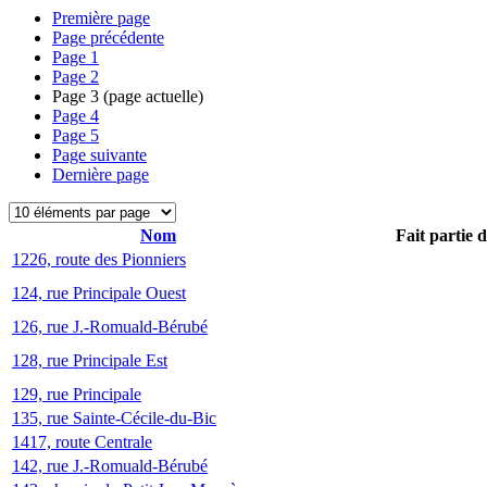
Première page
Page précédente
Page
1
Page
2
Page
3
(page actuelle)
Page
4
Page
5
Page suivante
Dernière page
Nom
Fait partie 
1226, route des Pionniers
124, rue Principale Ouest
126, rue J.-Romuald-Bérubé
128, rue Principale Est
129, rue Principale
135, rue Sainte-Cécile-du-Bic
1417, route Centrale
142, rue J.-Romuald-Bérubé