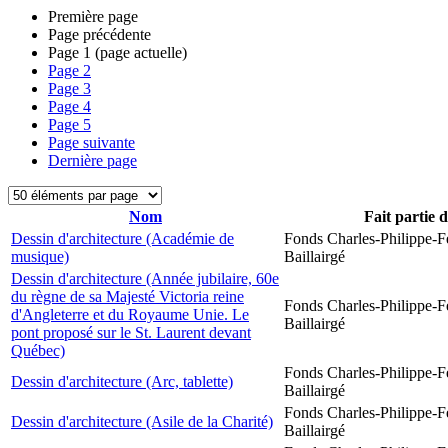
Première page
Page précédente
Page
1
(page actuelle)
Page
2
Page
3
Page
4
Page
5
Page suivante
Dernière page
Nom
Fait partie 
Dessin d'architecture (Académie de
Fonds Charles-Philippe-F
musique)
Baillairgé
Dessin d'architecture (Année jubilaire, 60e
du règne de sa Majesté Victoria reine
Fonds Charles-Philippe-F
d'Angleterre et du Royaume Unie. Le
Baillairgé
pont proposé sur le St. Laurent devant
Québec)
Fonds Charles-Philippe-F
Dessin d'architecture (Arc, tablette)
Baillairgé
Fonds Charles-Philippe-F
Dessin d'architecture (Asile de la Charité)
Baillairgé