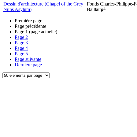
Dessin d'architecture (Chapel of the Grey
Fonds Charles-Philippe-F
Nuns Asylum)
Baillairgé
Première page
Page précédente
Page
1
(page actuelle)
Page
2
Page
3
Page
4
Page
5
Page suivante
Dernière page