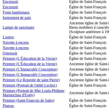
Encensoir
Église de Saint-François
Encensoir
Église de Saint-François
Fonts baptismaux
Église de Saint-François
Instrument de paix
Église de Saint-François
Ancienne église de Saint-
Lampe de sanctuaire
Biens mobiliers à caractèr
(Sculpture antérieure à 1
Lustres
Église de Saint-François
Navette à encens
Église de Saint-François
Navette à encens
Église de Saint-François
Ostensoir
Église de Saint-François
Peinture (L'Éducation de la Vierge)
Église de Saint-François
Peinture (L'Éducation de la Vierge)
Ancienne église de Saint-
Peinture (L'Immaculée Conception)
Ancienne église de Saint-
Peinture (L'Immaculée Conception)
Église de Saint-François
Peinture (Le Repentir de saint Pierre)
Ancienne église de Saint-
Peinture (Portrait de l'abbé Leclerc)
Église de Saint-François
Peinture (Portrait de Mgr Louis-Philippe
Ancienne église de Saint-
Mariauchau d'Esgly)
Peinture (Saint François de Sales)
Église de Saint-François
Plateau
Église de Saint-François