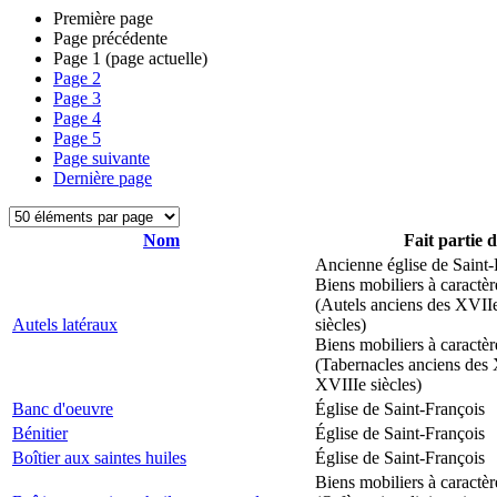
Première page
Page précédente
Page
1
(page actuelle)
Page
2
Page
3
Page
4
Page
5
Page suivante
Dernière page
Nom
Fait partie 
Ancienne église de Saint-
Biens mobiliers à caractèr
(Autels anciens des XVII
Autels latéraux
siècles)
Biens mobiliers à caractèr
(Tabernacles anciens des 
XVIIIe siècles)
Banc d'oeuvre
Église de Saint-François
Bénitier
Église de Saint-François
Boîtier aux saintes huiles
Église de Saint-François
Biens mobiliers à caractèr