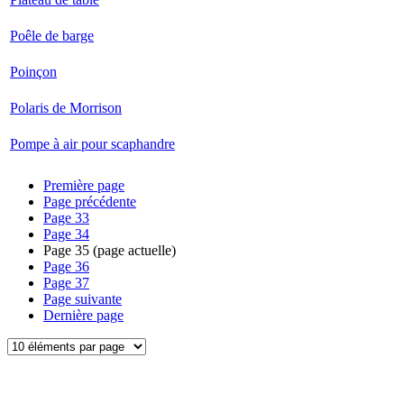
Poêle de barge
Poinçon
Polaris de Morrison
Pompe à air pour scaphandre
Première page
Page précédente
Page
33
Page
34
Page
35
(page actuelle)
Page
36
Page
37
Page suivante
Dernière page