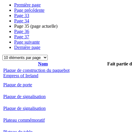
Première page
Page précédente
Page
33
Page
34
Page
35
(page actuelle)
Page
36
Page
37
Page suivante
Dernière page
Nom
Fait partie 
Plaque de construction du paquebot
Empress of Ireland
Plaque de porte
Plaque de signalisation
Plaque de signalisation
Plateau commémoratif
Plateau de table