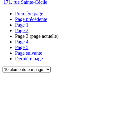
171, rue Sainte-Cécile
Première page
Page précédente
Page
1
Page
2
Page
3
(page actuelle)
Page
4
Page
5
Page suivante
Dernière page