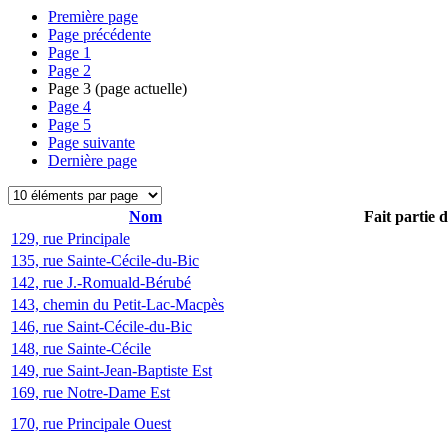
Première page
Page précédente
Page
1
Page
2
Page
3
(page actuelle)
Page
4
Page
5
Page suivante
Dernière page
Nom
Fait partie 
129, rue Principale
135, rue Sainte-Cécile-du-Bic
142, rue J.-Romuald-Bérubé
143, chemin du Petit-Lac-Macpès
146, rue Saint-Cécile-du-Bic
148, rue Sainte-Cécile
149, rue Saint-Jean-Baptiste Est
169, rue Notre-Dame Est
170, rue Principale Ouest