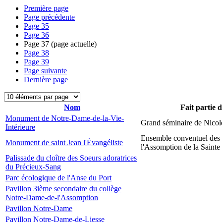
Première page
Page précédente
Page
35
Page
36
Page
37
(page actuelle)
Page
38
Page
39
Page suivante
Dernière page
Nom
Fait partie 
Monument de Notre-Dame-de-la-Vie-
Grand séminaire de Nicol
Intérieure
Ensemble conventuel des
Monument de saint Jean l'Évangéliste
l'Assomption de la Sainte
Palissade du cloître des Soeurs adoratrices
du Précieux-Sang
Parc écologique de l'Anse du Port
Pavillon 3ième secondaire du collège
Notre-Dame-de-l'Assomption
Pavillon Notre-Dame
Pavillon Notre-Dame-de-Liesse