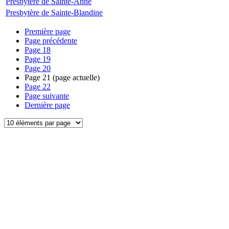
Presbytère de Sainte-Anne
Presbytère de Sainte-Blandine
Première page
Page précédente
Page
18
Page
19
Page
20
Page
21
(page actuelle)
Page
22
Page suivante
Dernière page