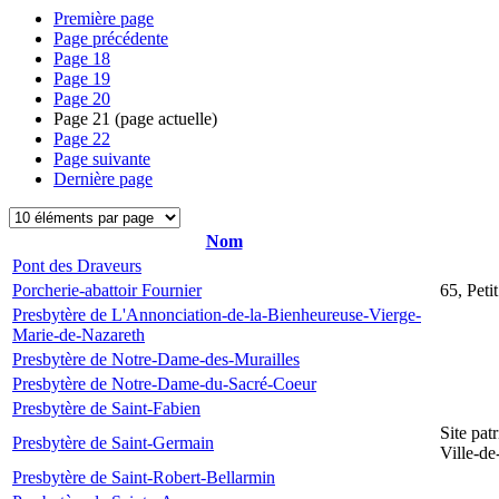
Première page
Page précédente
Page
18
Page
19
Page
20
Page
21
(page actuelle)
Page
22
Page suivante
Dernière page
Nom
Pont des Draveurs
Porcherie-abattoir Fournier
65, Peti
Presbytère de L'Annonciation-de-la-Bienheureuse-Vierge-
Marie-de-Nazareth
Presbytère de Notre-Dame-des-Murailles
Presbytère de Notre-Dame-du-Sacré-Coeur
Presbytère de Saint-Fabien
Site pat
Presbytère de Saint-Germain
Ville-d
Presbytère de Saint-Robert-Bellarmin