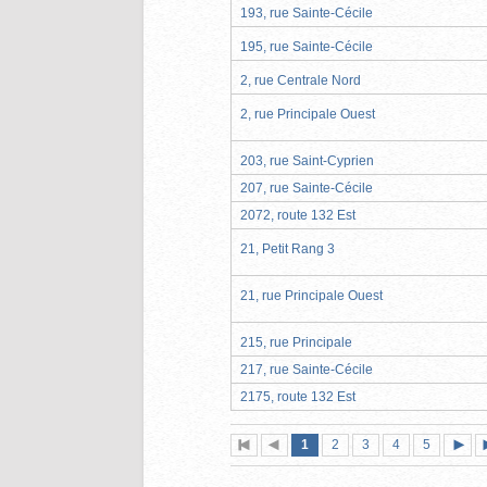
193, rue Sainte-Cécile
195, rue Sainte-Cécile
2, rue Centrale Nord
2, rue Principale Ouest
203, rue Saint-Cyprien
207, rue Sainte-Cécile
2072, route 132 Est
21, Petit Rang 3
21, rue Principale Ouest
215, rue Principale
217, rue Sainte-Cécile
2175, route 132 Est
Page
(page
Page
Page
Page
Page
1
Première
2
Page
3
4
5
actuelle)
page
précédente
suiva