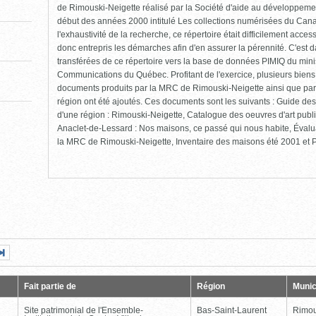
de Rimouski-Neigette réalisé par la Société d'aide au développement
début des années 2000 intitulé Les collections numérisées du Cana
l'exhaustivité de la recherche, ce répertoire était difficilement ac
donc entrepris les démarches afin d'en assurer la pérennité. C'est 
transférées de ce répertoire vers la base de données PIMIQ du minis
Communications du Québec. Profitant de l'exercice, plusieurs biens
documents produits par la MRC de Rimouski-Neigette ainsi que par
région ont été ajoutés. Ces documents sont les suivants : Guide des 
d'une région : Rimouski-Neigette, Catalogue des oeuvres d'art pub
Anaclet-de-Lessard : Nos maisons, ce passé qui nous habite, Évalu
la MRC de Rimouski-Neigette, Inventaire des maisons été 2001 et Pr
Page
Dernière
nte
page
Fait partie de
Région
Munic
Site patrimonial de l'Ensemble-
Bas-Saint-Laurent
Rimou