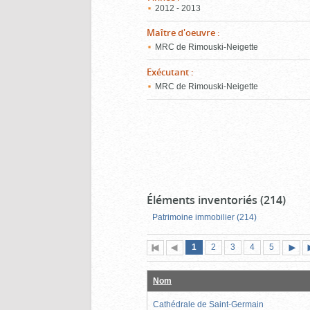
2012 - 2013
Maître d'oeuvre
:
MRC de Rimouski-Neigette
Exécutant
:
MRC de Rimouski-Neigette
Éléments inventoriés (214)
Patrimoine immobilier (214)
Page
(page
Page
Page
Page
Page
1
Première
2
Page
3
4
5
actuelle)
page
précédente
suiva
Nom
Cathédrale de Saint-Germain