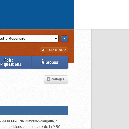
ction
Augmenter
Taille du texte
la
Foire
À propos
ux questions
Partager
ux de la MRC de Rimouski-Neigette, qui
taire des biens patrimoniaux de la MRC