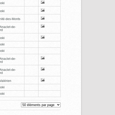
ski
ski
inité-des-Monts
-Anaclet-de-
rd
ski
ski
ski
-Anaclet-de-
rd
-Anaclet-de-
rd
Valérien
ski
ski