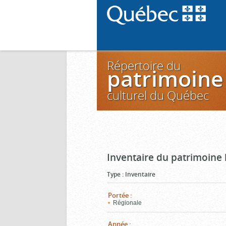
Répertoire du
patrimoine
culturel du Québec
Inventaire du patrimoine 
Type
:
Inventaire
Portée
:
Régionale
Année
: