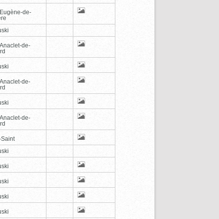
-Eugène-de-
ère
ski
-Anaclet-de-
rd
ski
-Anaclet-de-
rd
ski
-Anaclet-de-
rd
-Saint
ski
ski
ski
ski
ski