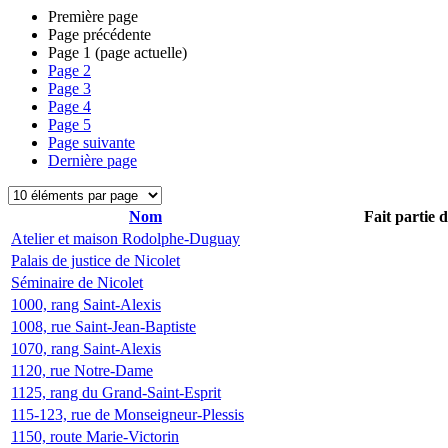
Première page
Page précédente
Page
1
(page actuelle)
Page
2
Page
3
Page
4
Page
5
Page suivante
Dernière page
Nom
Fait partie 
Atelier et maison Rodolphe-Duguay
Palais de justice de Nicolet
Séminaire de Nicolet
1000, rang Saint-Alexis
1008, rue Saint-Jean-Baptiste
1070, rang Saint-Alexis
1120, rue Notre-Dame
1125, rang du Grand-Saint-Esprit
115-123, rue de Monseigneur-Plessis
1150, route Marie-Victorin