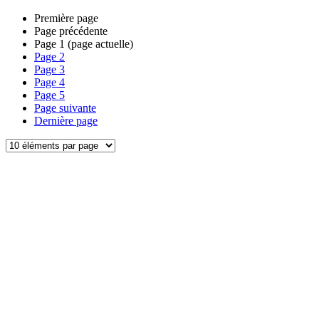
Première page
Page précédente
Page
1
(page actuelle)
Page
2
Page
3
Page
4
Page
5
Page suivante
Dernière page