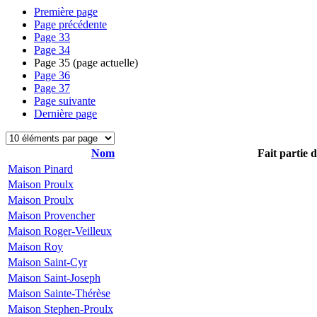
Première page
Page précédente
Page
33
Page
34
Page
35
(page actuelle)
Page
36
Page
37
Page suivante
Dernière page
Nom
Fait partie 
Maison Pinard
Maison Proulx
Maison Proulx
Maison Provencher
Maison Roger-Veilleux
Maison Roy
Maison Saint-Cyr
Maison Saint-Joseph
Maison Sainte-Thérèse
Maison Stephen-Proulx