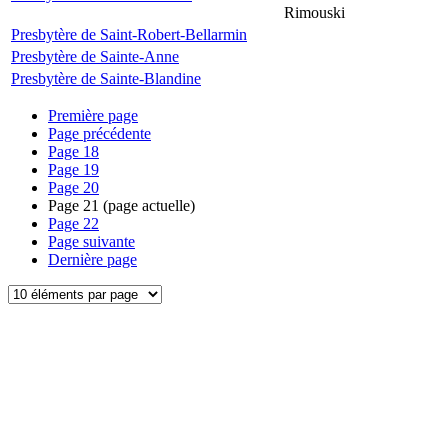
Rimouski
Presbytère de Saint-Robert-Bellarmin
Presbytère de Sainte-Anne
Presbytère de Sainte-Blandine
Première page
Page précédente
Page
18
Page
19
Page
20
Page
21
(page actuelle)
Page
22
Page suivante
Dernière page