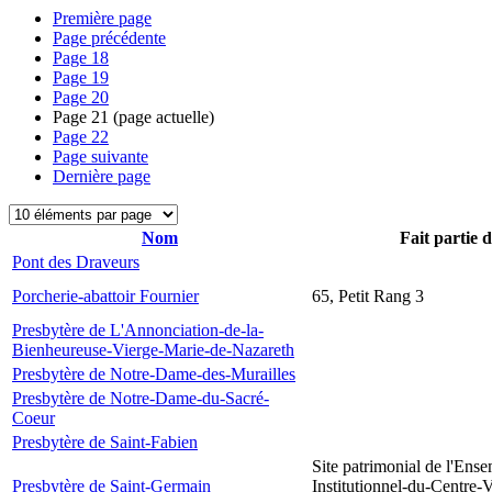
Première page
Page précédente
Page
18
Page
19
Page
20
Page
21
(page actuelle)
Page
22
Page suivante
Dernière page
Nom
Fait partie 
Pont des Draveurs
Porcherie-abattoir Fournier
65, Petit Rang 3
Presbytère de L'Annonciation-de-la-
Bienheureuse-Vierge-Marie-de-Nazareth
Presbytère de Notre-Dame-des-Murailles
Presbytère de Notre-Dame-du-Sacré-
Coeur
Presbytère de Saint-Fabien
Site patrimonial de l'Ens
Presbytère de Saint-Germain
Institutionnel-du-Centre-V