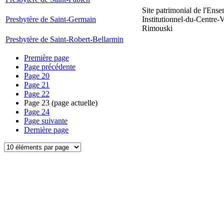
Site patrimonial de l'Ens
Presbytère de Saint-Germain
Institutionnel-du-Centre-V
Rimouski
Presbytère de Saint-Robert-Bellarmin
Première page
Page précédente
Page
20
Page
21
Page
22
Page
23
(page actuelle)
Page
24
Page suivante
Dernière page