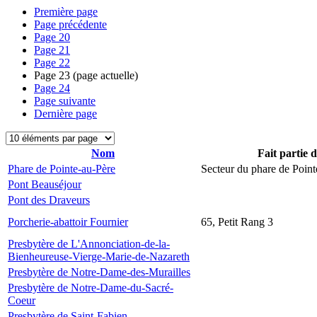
Première page
Page précédente
Page
20
Page
21
Page
22
Page
23
(page actuelle)
Page
24
Page suivante
Dernière page
Nom
Fait partie 
Phare de Pointe-au-Père
Secteur du phare de Point
Pont Beauséjour
Pont des Draveurs
Porcherie-abattoir Fournier
65, Petit Rang 3
Presbytère de L'Annonciation-de-la-
Bienheureuse-Vierge-Marie-de-Nazareth
Presbytère de Notre-Dame-des-Murailles
Presbytère de Notre-Dame-du-Sacré-
Coeur
Presbytère de Saint-Fabien