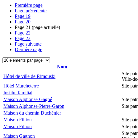
Première page
Page précédente
Page
19
Page
20
Page
21
(page actuelle)
Page
22
Page
23
Page suivante
Dernière page
Nom
Site pat
Hôtel de ville de Rimouski
Ville-d
Hôtel Marcheterre
Site pa
Institut familial
Maison Alphonse-Gagné
Site pa
Maison Alphonse-Pierre-Garon
Site pa
Maison du chemin Duchénier
Maison Fillion
Site pa
Maison Fillion
Site pa
Site pat
Maison Gagnon