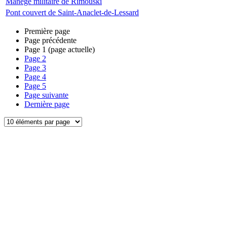
Manège militaire de Rimouski
Pont couvert de Saint-Anaclet-de-Lessard
Première page
Page précédente
Page
1
(page actuelle)
Page
2
Page
3
Page
4
Page
5
Page suivante
Dernière page