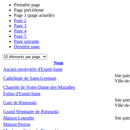
Première page
Page précédente
Page
1
(page actuelle)
Page
2
Page
3
Page
4
Page
5
Page suivante
Dernière page
Nom
Ancien presbytère d'Esprit-Saint
Site pat
Cathédrale de Saint-Germain
Ville-d
Chapelle de Notre-Dame-des-Murailles
Église d'Esprit-Saint
Site pat
Gare de Rimouski
Ville-d
Grand Séminaire de Rimouski
Maison Letendre
Site pa
Maison Perron