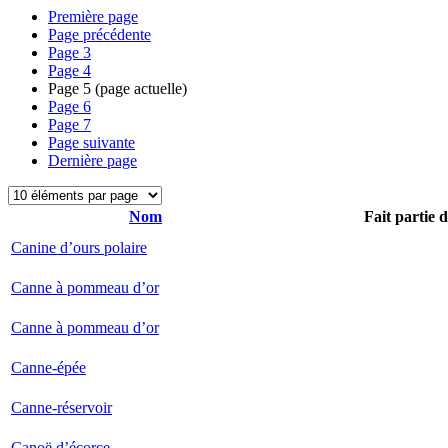
Première page
Page précédente
Page
3
Page
4
Page
5
(page actuelle)
Page
6
Page
7
Page suivante
Dernière page
Nom
Fait partie 
Canine d’ours polaire
Canne à pommeau d’or
Canne à pommeau d’or
Canne-épée
Canne-réservoir
Canoë d’écorce