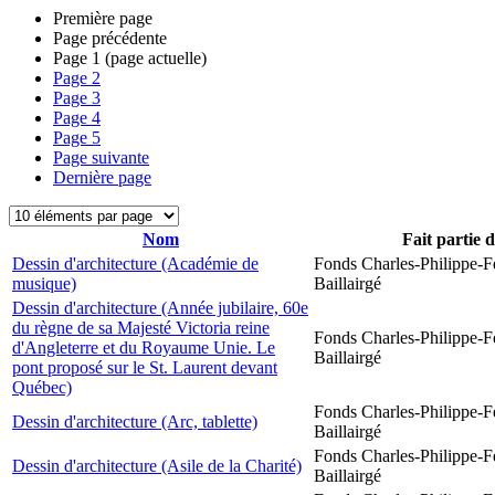
Première page
Page précédente
Page
1
(page actuelle)
Page
2
Page
3
Page
4
Page
5
Page suivante
Dernière page
Nom
Fait partie 
Dessin d'architecture (Académie de
Fonds Charles-Philippe-F
musique)
Baillairgé
Dessin d'architecture (Année jubilaire, 60e
du règne de sa Majesté Victoria reine
Fonds Charles-Philippe-F
d'Angleterre et du Royaume Unie. Le
Baillairgé
pont proposé sur le St. Laurent devant
Québec)
Fonds Charles-Philippe-F
Dessin d'architecture (Arc, tablette)
Baillairgé
Fonds Charles-Philippe-F
Dessin d'architecture (Asile de la Charité)
Baillairgé