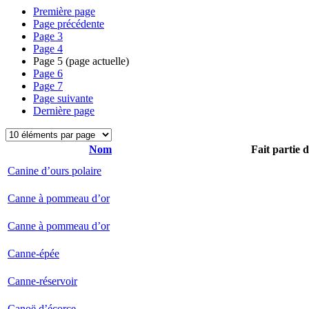
Première page
Page précédente
Page
3
Page
4
Page
5
(page actuelle)
Page
6
Page
7
Page suivante
Dernière page
Nom
Fait partie 
Canine d’ours polaire
Canne à pommeau d’or
Canne à pommeau d’or
Canne-épée
Canne-réservoir
Canoë d’écorce