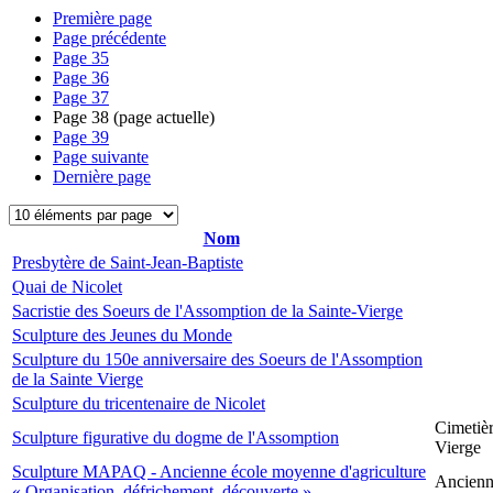
Première page
Page précédente
Page
35
Page
36
Page
37
Page
38
(page actuelle)
Page
39
Page suivante
Dernière page
Nom
Presbytère de Saint-Jean-Baptiste
Quai de Nicolet
Sacristie des Soeurs de l'Assomption de la Sainte-Vierge
Sculpture des Jeunes du Monde
Sculpture du 150e anniversaire des Soeurs de l'Assomption
de la Sainte Vierge
Sculpture du tricentenaire de Nicolet
Cimetièr
Sculpture figurative du dogme de l'Assomption
Vierge
Sculpture MAPAQ - Ancienne école moyenne d'agriculture
Ancienne
« Organisation, défrichement, découverte »