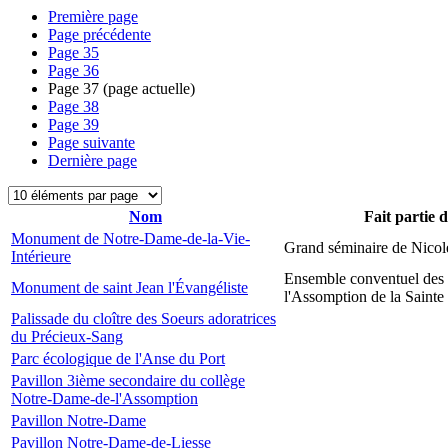
Première page
Page précédente
Page
35
Page
36
Page
37
(page actuelle)
Page
38
Page
39
Page suivante
Dernière page
Nom
Fait partie 
Monument de Notre-Dame-de-la-Vie-
Grand séminaire de Nicol
Intérieure
Ensemble conventuel des
Monument de saint Jean l'Évangéliste
l'Assomption de la Sainte
Palissade du cloître des Soeurs adoratrices
du Précieux-Sang
Parc écologique de l'Anse du Port
Pavillon 3ième secondaire du collège
Notre-Dame-de-l'Assomption
Pavillon Notre-Dame
Pavillon Notre-Dame-de-Liesse