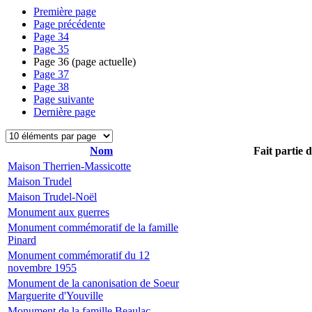
Première page
Page précédente
Page
34
Page
35
Page
36
(page actuelle)
Page
37
Page
38
Page suivante
Dernière page
Nom
Fait partie 
Maison Therrien-Massicotte
Maison Trudel
Maison Trudel-Noël
Monument aux guerres
Monument commémoratif de la famille
Pinard
Monument commémoratif du 12
novembre 1955
Monument de la canonisation de Soeur
Marguerite d'Youville
Monument de la famille Beaulac