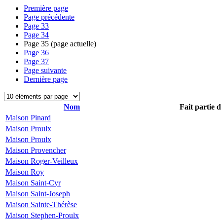
Première page
Page précédente
Page
33
Page
34
Page
35
(page actuelle)
Page
36
Page
37
Page suivante
Dernière page
Nom
Fait partie 
Maison Pinard
Maison Proulx
Maison Proulx
Maison Provencher
Maison Roger-Veilleux
Maison Roy
Maison Saint-Cyr
Maison Saint-Joseph
Maison Sainte-Thérèse
Maison Stephen-Proulx