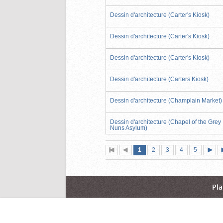
Dessin d'architecture (Carter's Kiosk)
Dessin d'architecture (Carter's Kiosk)
Dessin d'architecture (Carter's Kiosk)
Dessin d'architecture (Carters Kiosk)
Dessin d'architecture (Champlain Market)
Dessin d'architecture (Chapel of the Grey
Nuns Asylum)
Page
(page
Page
Page
Page
Page
1
Première
2
Page
3
4
5
actuelle)
page
précédente
suiva
Pla