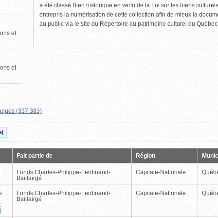
a été classé Bien historique en vertu de la Loi sur les biens culture
entrepris la numérisation de cette collection afin de mieux la docume
au public via le site du Répertoire du patrimoine culturel du Québec
ons et
ons et
aques (337 383)
Page
Dernière
nte
page
Fait partie de
Région
Munic
Fonds Charles-Philippe-Ferdinand-
Capitale-Nationale
Québ
Baillairgé
e
Fonds Charles-Philippe-Ferdinand-
Capitale-Nationale
Québ
Baillairgé
t
)