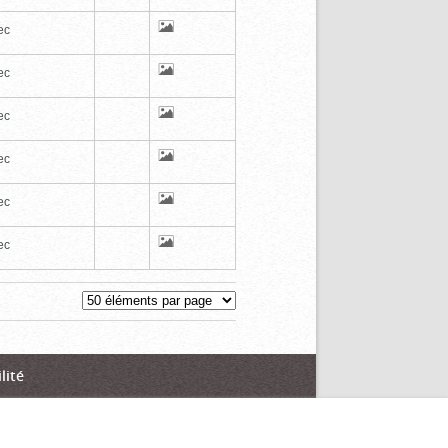
ec
ec
ec
ec
ec
ec
lité