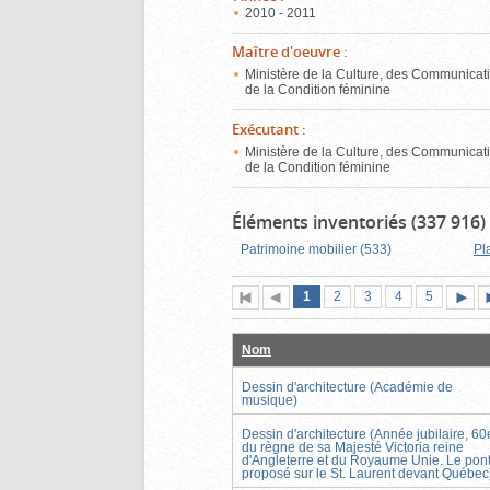
2010 - 2011
Maître d'oeuvre
:
Ministère de la Culture, des Communicati
de la Condition féminine
Exécutant
:
Ministère de la Culture, des Communicati
de la Condition féminine
Éléments inventoriés (337 916)
Patrimoine mobilier (533)
Pl
Page
(page
Page
Page
Page
Page
1
Première
2
Page
3
4
5
actuelle)
page
précédente
suiva
Nom
Dessin d'architecture (Académie de
musique)
Dessin d'architecture (Année jubilaire, 60
du règne de sa Majesté Victoria reine
d'Angleterre et du Royaume Unie. Le pon
proposé sur le St. Laurent devant Québec