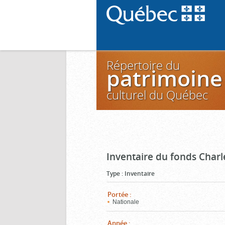
Répertoire du
patrimoine
culturel du Québec
Inventaire du fonds Charl
Type
:
Inventaire
Portée
:
Nationale
Année
: