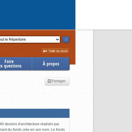
ction
Augmenter
Taille du texte
la
Foire
À propos
ux questions
Partager
0 dessins d'architecture réalisés par
enant du fonds crée en son nom. Le fonds