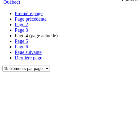
Québec)
Première page
Page précédente
Page
2
Page
3
Page
4
(page actuelle)
Page
5
Page
6
Page suivante
Dernière page