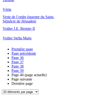
Vérin
Veste de l’ordre équestre du Saint-
Sépulcre de Jérusalem
Voilier J.E. Bernier II
Voilier Stella Maris
Première page
Page précédente
Page
36
Page
37
Page
38
Page
39
Page
40
(page actuelle)
Page suivante
Dernière page