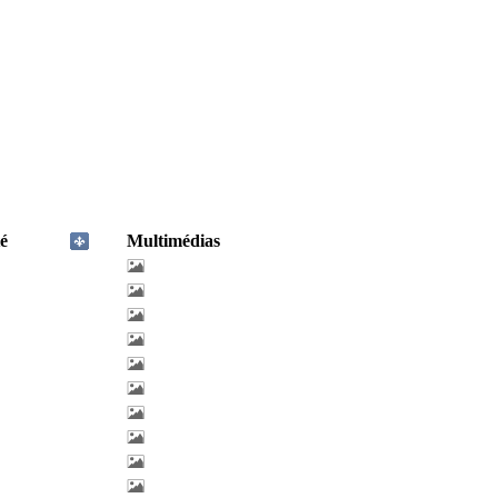
é
Multimédias