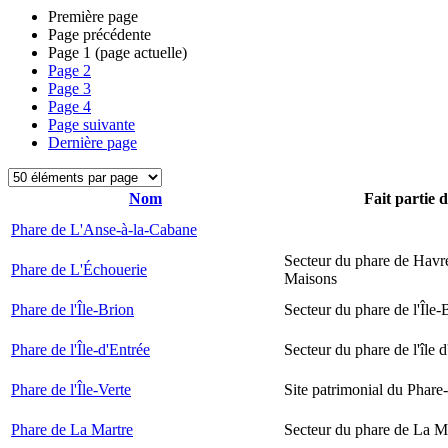
Première page
Page précédente
Page
1
(page actuelle)
Page
2
Page
3
Page
4
Page suivante
Dernière page
Nom
Fait partie 
Phare de L'Anse-à-la-Cabane
Secteur du phare de Havr
Phare de L'Échouerie
Maisons
Phare de l'Île-Brion
Secteur du phare de l'Île-
Phare de l'Île-d'Entrée
Secteur du phare de l'île 
Phare de l'Île-Verte
Site patrimonial du Phare-
Phare de La Martre
Secteur du phare de La M