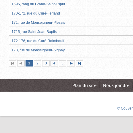
1695, rang du Grand-Saint-Esprit
170-172, rue du Curé-Ferland
171, rue de Monseigneur-Plessis
1715, rue Saint-Jean-Baptiste
172-176, rue du Curé-Raimbault
173, rue de Monseigneur-Signay
Page
(page
Page
Page
Page
Page
1
Première
2
Page
3
4
5
Page
Dernière
actuelle)
page
précédente
suivante
page
Plan du site
Nous joindre
© Gouver