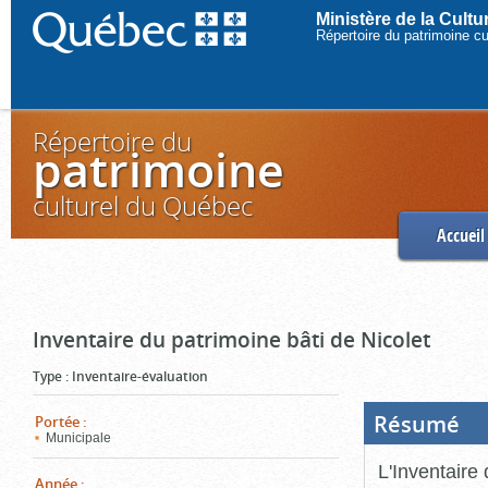
Ministère de la Cult
Répertoire du patrimoine c
Répertoire du
patrimoine
culturel du Québec
Accueil
Inventaire du patrimoine bâti de Nicolet
Type
:
Inventaire-évaluation
Résumé
(Boi
Portée
:
ouve
Municipale
cliq
pou
L'Inventaire 
ferm
Année
: